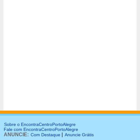
Sobre o EncontraCentroPortoAlegre
Fale com EncontraCentroPortoAlegre
ANUNCIE:
|
Com Destaque
Anuncie Grátis