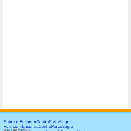
Sobre o EncontraCentroPortoAlegre
Fale com EncontraCentroPortoAlegre