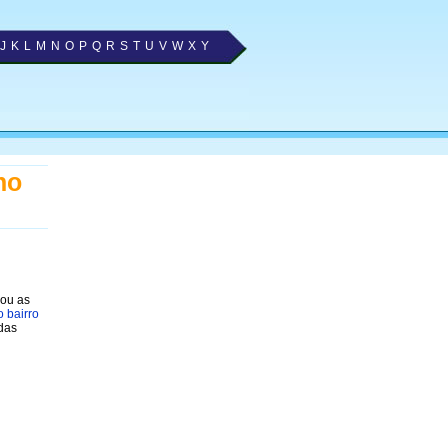
J
K
L
M
N
O
P
Q
R
S
T
U
V
W
X
Y
no
nou as
 bairro
das