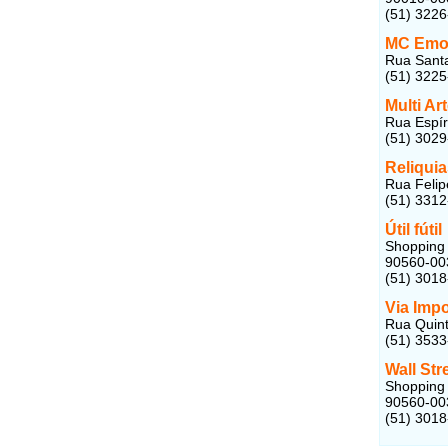
(51) 322
MC Emo
Rua Santa
(51) 322
Multi Ar
Rua Espír
(51) 302
Reliquia
Rua Felip
(51) 331
Útil fútil
Shopping 
90560-00
(51) 301
Via Impo
Rua Quint
(51) 353
Wall Str
Shopping 
90560-00
(51) 301