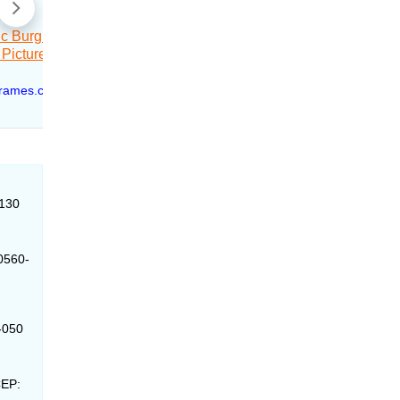
-130
90560-
0-050
CEP: