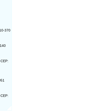
010-370
-140
- CEP:
051
- CEP: