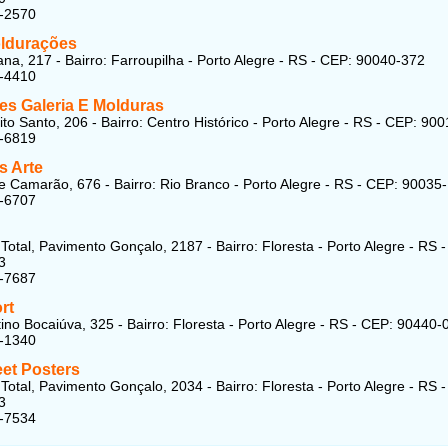
6-2570
ldurações
na, 217 - Bairro: Farroupilha - Porto Alegre - RS - CEP: 90040-372
5-4410
tes Galeria E Molduras
ito Santo, 206 - Bairro: Centro Histórico - Porto Alegre - RS - CEP: 90
9-6819
s Arte
e Camarão, 676 - Bairro: Rio Branco - Porto Alegre - RS - CEP: 90035
2-6707
Total, Pavimento Gonçalo, 2187 - Bairro: Floresta - Porto Alegre - RS 
3
8-7687
rt
ino Bocaiúva, 325 - Bairro: Floresta - Porto Alegre - RS - CEP: 90440-
3-1340
eet Posters
Total, Pavimento Gonçalo, 2034 - Bairro: Floresta - Porto Alegre - RS 
3
8-7534