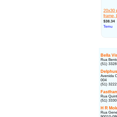
Bella Vi
Rua Bento
(51) 332
Delphus
Avenida C
004
(51) 322
Fastfra
Rua Quint
(51) 333
H R Mol
Rua Gener
90010-08