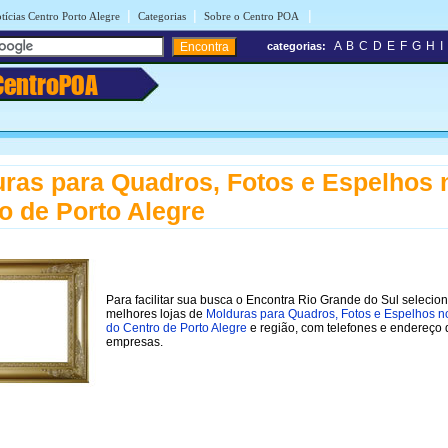
|
|
|
tícias Centro Porto Alegre
Categorias
Sobre o Centro POA
A
B
C
D
E
F
G
H
I
categorias:
CentroPOA
ras para Quadros, Fotos e Espelhos 
o de Porto Alegre
Para facilitar sua busca o Encontra Rio Grande do Sul selecio
melhores lojas de
Molduras para Quadros, Fotos e Espelhos no
do Centro de Porto Alegre
e região, com telefones e endereço 
empresas.