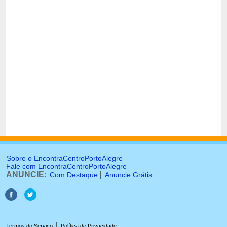
Sobre o EncontraCentroPortoAlegre
Fale com EncontraCentroPortoAlegre
ANUNCIE:
|
Com Destaque
Anuncie Grátis
|
Termos do Serviço
Política de Privacidade