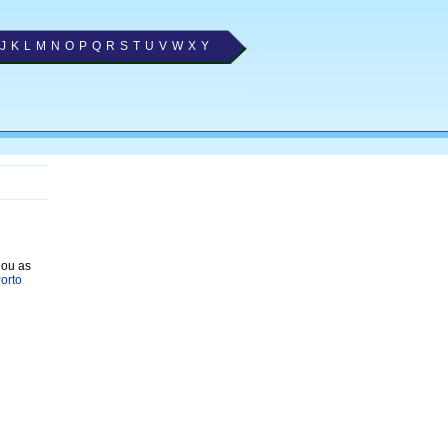
J
K
L
M
N
O
P
Q
R
S
T
U
V
W
X
Y
nou as
orto