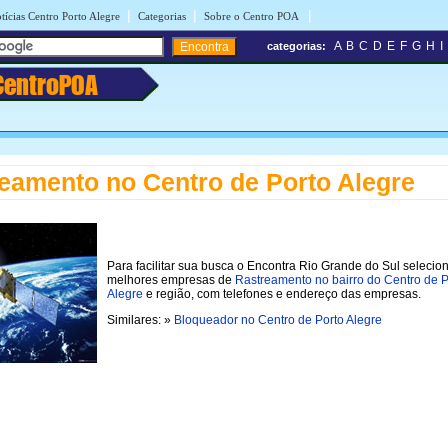
|
|
|
tícias Centro Porto Alegre
Categorias
Sobre o Centro POA
A
B
C
D
E
F
G
H
I
categorias:
CentroPOA
eamento no Centro de Porto Alegre
Para facilitar sua busca o Encontra Rio Grande do Sul selecio
melhores empresas de
Rastreamento no bairro do Centro de P
Alegre
e região, com telefones e endereço das empresas.
Similares: »
Bloqueador no Centro de Porto Alegre