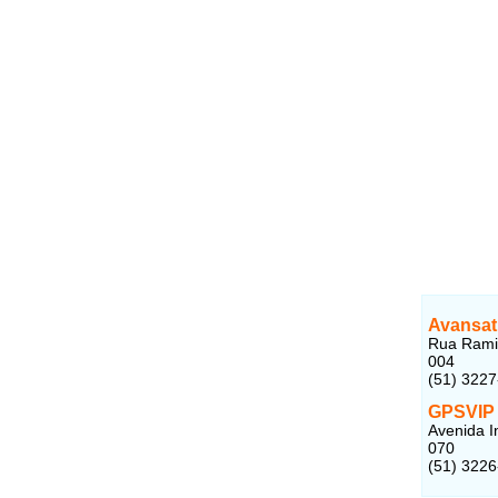
Avansat
Rua Ramir
004
(51) 322
GPSVIP
Avenida I
070
(51) 322