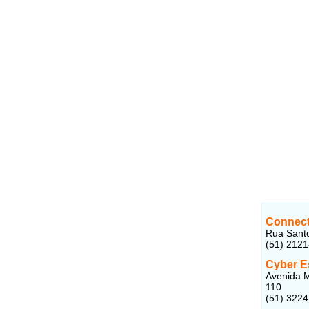
Connect
Rua Santo
(51) 212
Cyber E
Avenida M
110
(51) 322