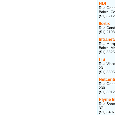
HDI
Rua Gener
Bairro: C
(51) 321
Ifortix
Rua Conde
(51) 210
Intrane
Rua Marq
Bairro: M
(51) 332
ITS
Rua Visco
231
(51) 339
Netcent
Rua Gener
230
(51) 301
Plyme I
Rua Santa
371
(51) 340