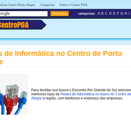
|
|
|
tícias Centro Porto Alegre
Categorias
Sobre o Centro POA
A
B
C
D
E
F
G
H
I
categorias:
CentroPOA
 de Informática no Centro de Porto
e
Para facilitar sua busca o Encontra Rio Grande do Sul selecio
melhores lojas de
Redes de Informática no bairro do Centro de
Alegre
e região, com telefones e endereço das empresas.