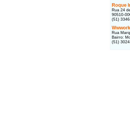
Roque I
Rua 24 de
90510-00
(51) 334
Wwworki
Rua Marq
Bairro: M
(51) 302