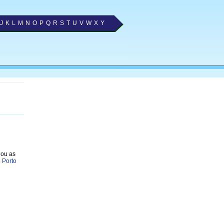
J
K
L
M
N
O
P
Q
R
S
T
U
V
W
X
Y
nou as
 Porto