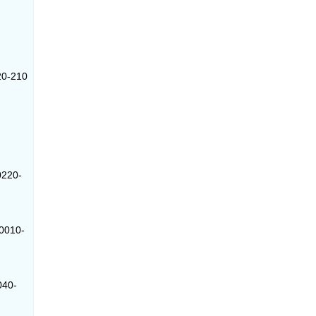
220-210
0220-
90010-
040-