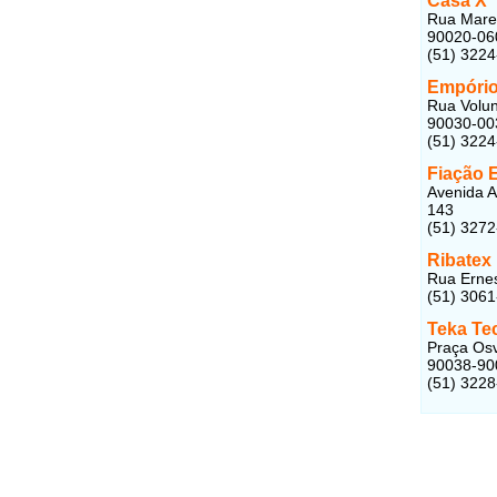
Casa X
Rua Marec
90020-06
(51) 3224
Empório
Rua Volunt
90030-00
(51) 322
Fiação 
Avenida Al
143
(51) 327
Ribatex 
Rua Ernes
(51) 306
Teka Te
Praça Osv
90038-90
(51) 322