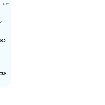
 - CEP:
P:
0030-
 CEP: