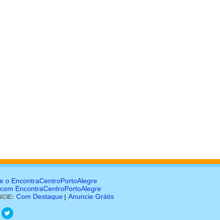
e o EncontraCentroPortoAlegre
 com EncontraCentroPortoAlegre
Com Destaque
Anuncie Grátis
CIE:
|