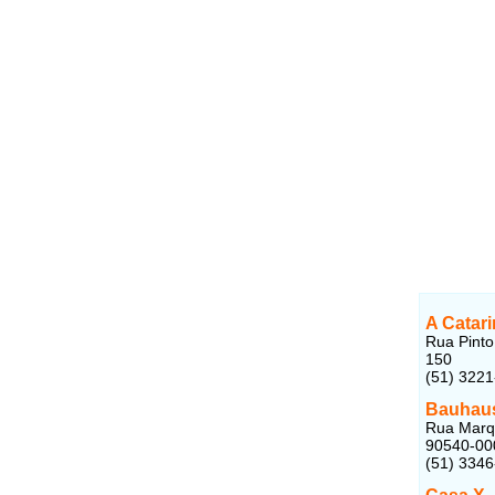
A Catar
Rua Pinto
150
(51) 3221
Bauhaus
Rua Marqu
90540-00
(51) 334