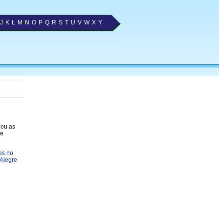
J
K
L
M
N
O
P
Q
R
S
T
U
V
W
X
Y
nou as
e
es no
 Alegre