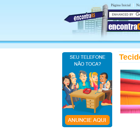
|
Página Inicial
No
encontra
Tecid