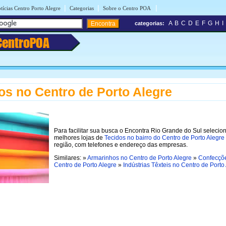
|
|
|
tícias Centro Porto Alegre
Categorias
Sobre o Centro POA
A
B
C
D
E
F
G
H
I
categorias:
CentroPOA
os no Centro de Porto Alegre
Para facilitar sua busca o Encontra Rio Grande do Sul selecio
melhores lojas de
Tecidos no bairro do Centro de Porto Alegre
região, com telefones e endereço das empresas.
Similares: »
Armarinhos no Centro de Porto Alegre
»
Confecçõ
Centro de Porto Alegre
»
Indústrias Têxteis no Centro de Porto