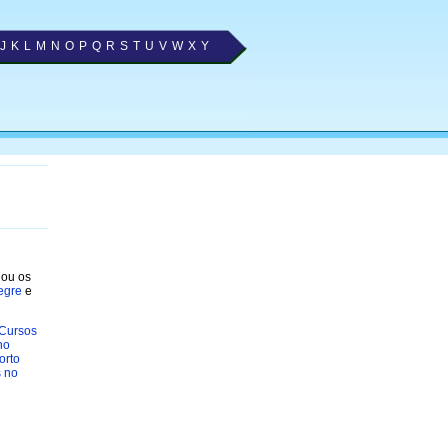
J
K
L
M
N
O
P
Q
R
S
T
U
V
W
X
Y
nou os
egre
e
Cursos
no
orto
 no