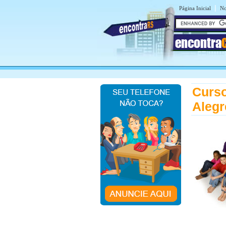
|
Página Inicial
No
encontra
Curso
Alegr