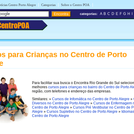
|
|
|
tícias Centro Porto Alegre
Categorias
Sobre o Centro POA
A
B
C
D
E
F
G
H
I
categorias:
CentroPOA
s para Crianças no Centro de Porto
e
Para facilitar sua busca o Encontra Rio Grande do Sul selecio
melhores
cursos para crianças no bairro do Centro de Porto Al
região, com telefones e endereço das empresas.
Similares: »
Cursos de Infomática no Centro de Porto Alegre
»
Diversos no Centro de Porto Alegre
»
Cursos de Enfermagem 
Centro de Porto Alegre
»
Cursos Pré Vestibular no Centro de P
Alegre
»
Cursos Supletivo no Centro de Porto Alegre
»
Idiomas
Centro de Porto Alegre