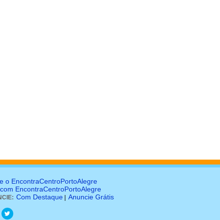
e o EncontraCentroPortoAlegre
 com EncontraCentroPortoAlegre
Com Destaque
Anuncie Grátis
CIE:
|