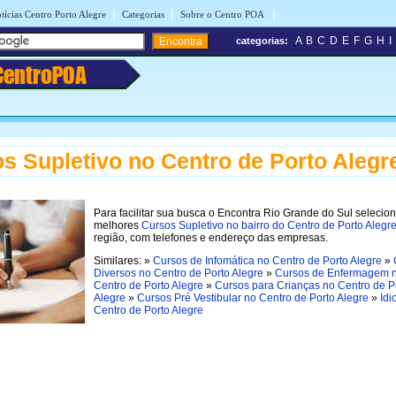
|
|
|
tícias Centro Porto Alegre
Categorias
Sobre o Centro POA
A
B
C
D
E
F
G
H
I
categorias:
CentroPOA
s Supletivo no Centro de Porto Alegr
Para facilitar sua busca o Encontra Rio Grande do Sul selecio
melhores
Cursos Supletivo no bairro do Centro de Porto Alegr
região, com telefones e endereço das empresas.
Similares: »
Cursos de Infomática no Centro de Porto Alegre
»
Diversos no Centro de Porto Alegre
»
Cursos de Enfermagem 
Centro de Porto Alegre
»
Cursos para Crianças no Centro de P
Alegre
»
Cursos Pré Vestibular no Centro de Porto Alegre
»
Idi
Centro de Porto Alegre