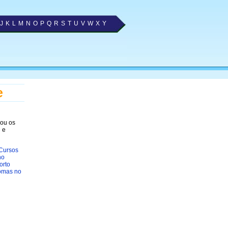
J
K
L
M
N
O
P
Q
R
S
T
U
V
W
X
Y
e
nou os
e
e
Cursos
no
orto
omas no