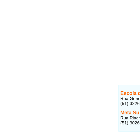
Escola 
Rua Genera
(51) 322
Meta Su
Rua Riach
(51) 302